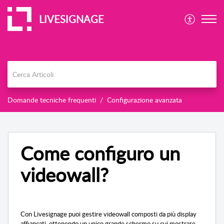
LIVESIGNAGE
Domande tecniche frequenti
Configurazione avanzata
Come configuro un
videowall?
Con Livesignage puoi gestire videowall composti da più display
affiancati, ottenendo un unico grande schermo su cui mostrare