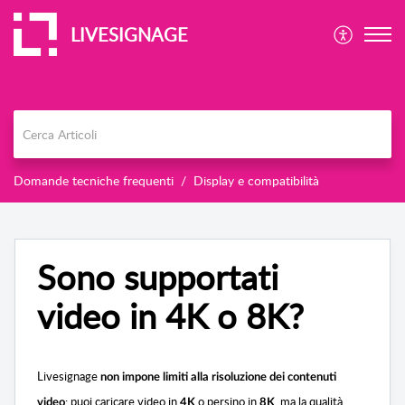
LIVESIGNAGE
Domande tecniche frequenti
Display e compatibilità
Sono supportati
video in 4K o 8K?
Livesignage
non impone limiti alla risoluzione dei contenuti
: puoi caricare video in
o persino in
, ma la qualità
video
4K
8K