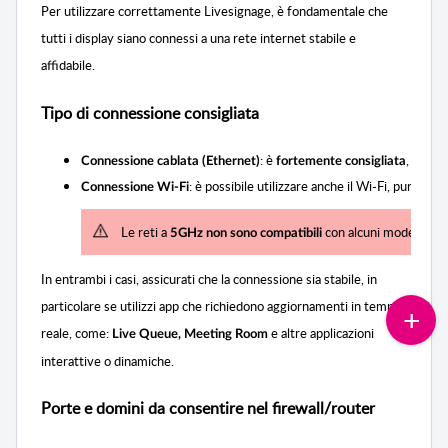
Per utilizzare correttamente Livesignage, è fondamentale che
tutti i display siano connessi a una rete internet stabile e
affidabile.
Tipo di connessione consigliata
: è 
, in qu
Connessione cablata (Ethernet)
fortemente consigliata
: è possibile utilizzare anche il Wi-Fi, purché la 
Connessione Wi-Fi
Le reti a 
 con alcuni modelli di d
5GHz non sono compatibili
In entrambi i casi, assicurati che la connessione sia stabile, in
particolare se utilizzi app che richiedono aggiornamenti in tempo
reale, come:
e altre applicazioni
Live Queue, Meeting Room
interattive o dinamiche.
Porte e domini da consentire nel firewall/router