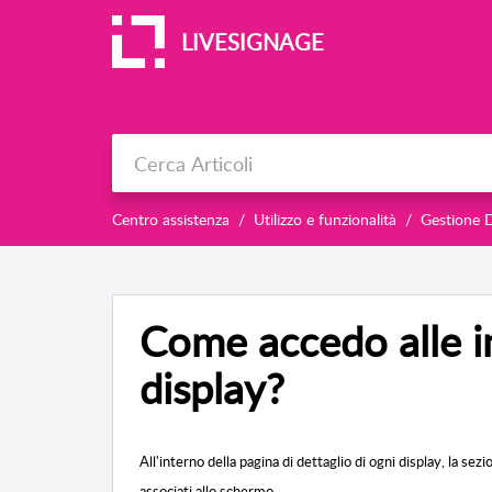
LIVESIGNAGE
Centro assistenza
Utilizzo e funzionalità
Gestione D
Come accedo alle i
display?
All'interno della pagina di dettaglio di ogni display, la s
associati allo schermo.